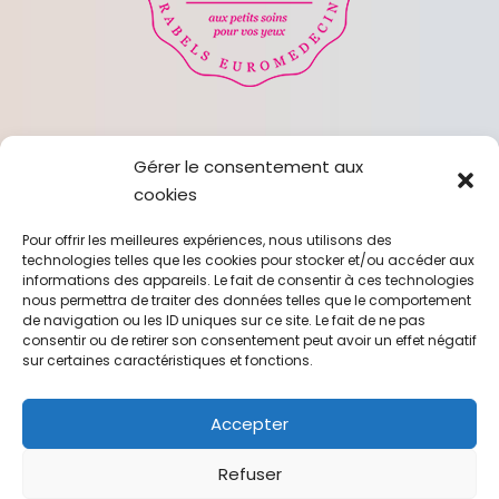
nouveau site
Gérer le consentement aux
Coming Soon
cookies
Pour offrir les meilleures expériences, nous utilisons des
technologies telles que les cookies pour stocker et/ou accéder aux
informations des appareils. Le fait de consentir à ces technologies
nous permettra de traiter des données telles que le comportement
de navigation ou les ID uniques sur ce site. Le fait de ne pas
00
00
00
00
consentir ou de retirer son consentement peut avoir un effet négatif
sur certaines caractéristiques et fonctions.
Days
Hrs
Mins
Secs
Accepter
Refuser