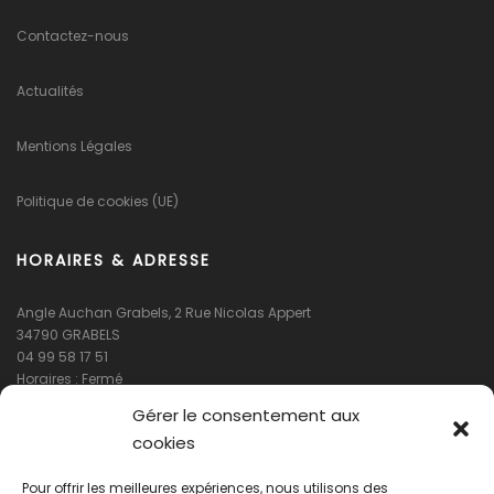
Contactez-nous
Actualités
Mentions Légales
Politique de cookies (UE)
HORAIRES & ADRESSE
Angle Auchan Grabels, 2 Rue Nicolas Appert
34790 GRABELS
04 99 58 17 51
Horaires : Fermé
Gérer le consentement aux
cookies
Pour offrir les meilleures expériences, nous utilisons des