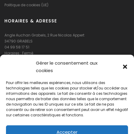
Politique de cookies (UE)
HORAIRES & ADRESSE
Angle Auchan Grabels, 2 Rue Nicolas Appert
34790 GRABELS
04 99 58 17 51
Horaires : Fermé
Gérer le consentement aux
cookies
Pour offrir les meilleures expériences, nous utilisons des
technologies telles que les cookies pour stocker et/ou accéder aux
informations des appareils. Le fait de consentir à ces technologies
nous permettra de traiter des données telles que le comportement
de navigation ou les ID uniques sur ce site. Le fait de ne pas
Cliquez pour accepter les cookies
consentir ou de retirer son consentement peut avoir un effet négatif
marketing et activer ce contenu
sur certaines caractéristiques et fonctions.
Accepter