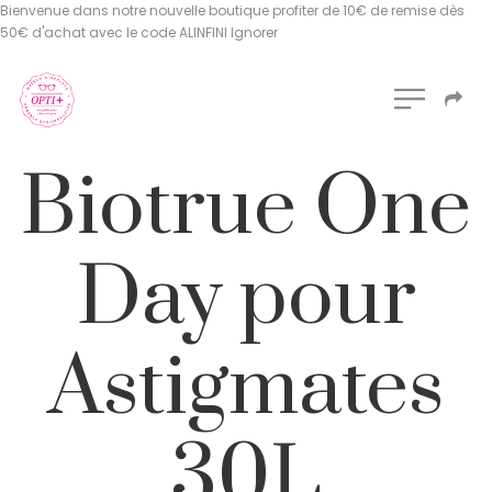
Bienvenue dans notre nouvelle boutique profiter de 10€ de remise dès
50€ d'achat avec le code ALINFINI
Ignorer
Biotrue One
Day pour
Astigmates
30L