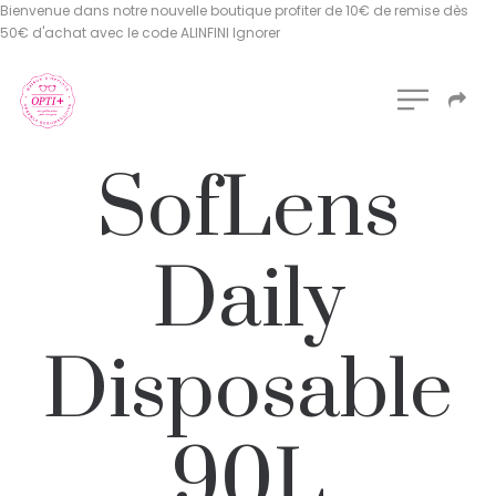
Bienvenue dans notre nouvelle boutique profiter de 10€ de remise dès
50€ d'achat avec le code ALINFINI
Ignorer
SofLens
Daily
Disposable
90L