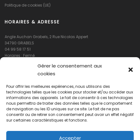
Politique de cookies (UE)
HORAIRES & ADRESSE
Angle Auchan Grabels, 2 Rue Nicolas Appert
34790 GRABELS
04 99 58 17 51
Horaires : Fermé
Gérer le consentement aux
cookies
Pour offrir les meilleures expériences, nous utilisons des
technologies telles que les cookies pour stocker et/ou accéder aux
informations des appareils. Le fait de consentir à ces technologies
nous permettra de traiter des données telles que le comportement
de navigation ou les ID uniques sur ce site. Le fait de ne pas
Cliquez pour accepter les cookies
consentir ou de retirer son consentement peut avoir un effet négatif
marketing et activer ce contenu
sur certaines caractéristiques et fonctions.
Accepter