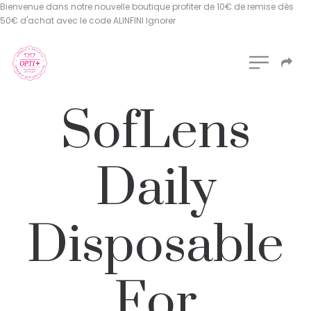
Bienvenue dans notre nouvelle boutique profiter de 10€ de remise dès
50€ d'achat avec le code ALINFINI
Ignorer
SofLens
Daily
Disposable
For