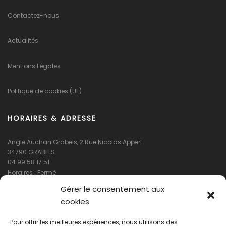
Contactez-nous
Actualités
Mentions Légales
Politique de cookies (UE)
HORAIRES & ADRESSE
Angle Auchan Grabels, 2 Rue Nicolas Appert
34790 GRABELS
04 99 58 17 51
Horaires : Fermé
Gérer le consentement aux
cookies
Pour offrir les meilleures expériences, nous utilisons des