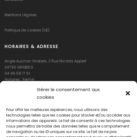
Mentions Légales
Politique de cookies (UE)
HORAIRES & ADRESSE
Angle Auchan Grabels, 2 Rue Nicolas Appert
34790 GRABELS
04 99 58 17 51
Horaires : Fermé
Gérer le consentement aux
cookies
Pour offrir les meilleures expériences, nous utilisons des
technologies telles que les cookies pour stocker et/ou accéder aux
informations des appareils. Le fait de consentir à ces technologies
nous permettra de traiter des données telles que le comportement
de navigation ou les ID uniques sur ce site. Le fait de ne pas
Cliquez pour accepter les cookies