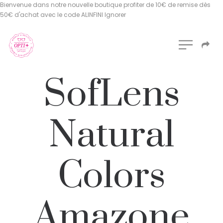
Bienvenue dans notre nouvelle boutique profiter de 10€ de remise dès
50€ d'achat avec le code ALINFINI
Ignorer
SofLens
Natural
Colors
Amazone