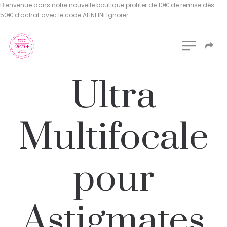
Bienvenue dans notre nouvelle boutique profiter de 10€ de remise dès
50€ d'achat avec le code ALINFINI
Ignorer
Ultra
Multifocale
pour
Astigmates