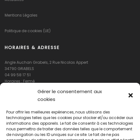
Mentions Légales
Politique de cookies (UE)
HORAIRES & ADRESSE
Angle Auchan Grabels, 2 Rue Nicolas Appert
34790 GRABELS
04 99 58 17 51
Horaires : Fermé
Gérer le consentement aux
cookies
Pour offrir les meilleures expériences, nous utilisons des
technologies telles que les cookies pour stocker et/ou accéder aux
informations des appareils. Le fait de consentir à ces technologies
nous permettra de traiter des données telles que le comportement
de navigation ou les ID uniques sur ce site. Le fait de ne pas
Cliquez pour accepter les cookies