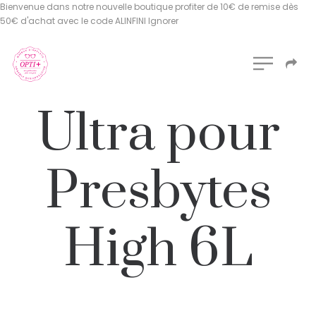
Bienvenue dans notre nouvelle boutique profiter de 10€ de remise dès
50€ d'achat avec le code ALINFINI
Ignorer
Ultra pour
Presbytes
High 6L