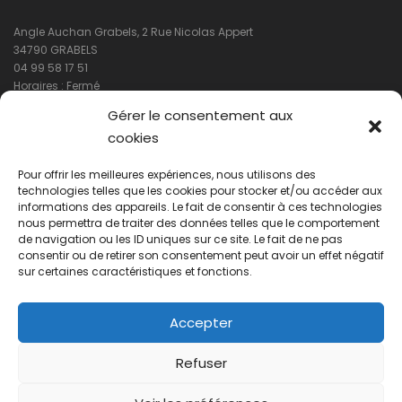
Angle Auchan Grabels, 2 Rue Nicolas Appert
34790 GRABELS
04 99 58 17 51
Horaires : Fermé
Gérer le consentement aux
cookies
Pour offrir les meilleures expériences, nous utilisons des
technologies telles que les cookies pour stocker et/ou accéder aux
informations des appareils. Le fait de consentir à ces technologies
nous permettra de traiter des données telles que le comportement
de navigation ou les ID uniques sur ce site. Le fait de ne pas
Cliquez pour accepter les cookies
consentir ou de retirer son consentement peut avoir un effet négatif
marketing et activer ce contenu
sur certaines caractéristiques et fonctions.
Accepter
Refuser