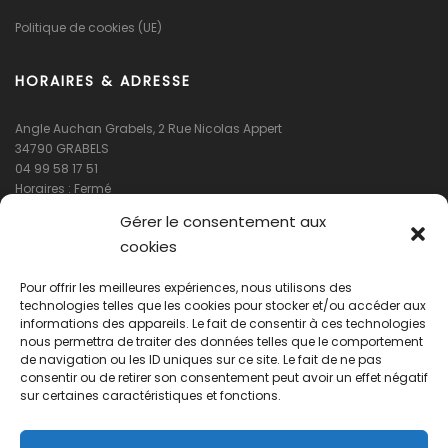
Politique de cookies (UE)
HORAIRES & ADRESSE
Angle Auchan Grabels, 2 Rue Nicolas Appert
34790 GRABELS
04 99 58 17 51
Horaires : Fermé
Gérer le consentement aux
cookies
Pour offrir les meilleures expériences, nous utilisons des
technologies telles que les cookies pour stocker et/ou accéder aux
informations des appareils. Le fait de consentir à ces technologies
nous permettra de traiter des données telles que le comportement
de navigation ou les ID uniques sur ce site. Le fait de ne pas
Cliquez pour accepter les cookies
consentir ou de retirer son consentement peut avoir un effet négatif
marketing et activer ce contenu
sur certaines caractéristiques et fonctions.