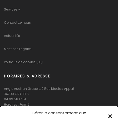
Services +
Contactez-nous
Actualités
Mentions Légales
Politique de cookies (UE)
HORAIRES & ADRESSE
Angle Auchan Grabels, 2 Rue Nicolas Appert
34790 GRABELS
04 99 58 17 51
Horaires : Fermé
Gérer le consentement aux