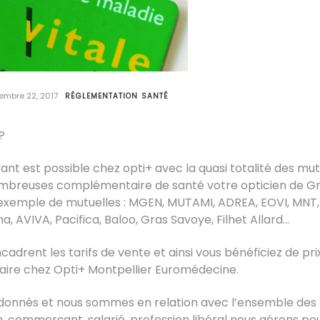
embre 22, 2017
RÉGLEMENTATION
SANTÉ
?
yant est possible chez opti+ avec la quasi totalité des mut
nombreuses complémentaire de santé votre opticien de G
 exemple de mutuelles : MGEN, MUTAMI, ADREA, EOVI, MNT
 AVIVA, Pacifica, Baloo, Gras Savoye, Filhet Allard…
adrent les tarifs de vente et ainsi vous bénéficiez de pri
 faire chez Opti+ Montpellier Euromédecine.
rdonnés et nous sommes en relation avec l’ensemble des
an, commerçant, salarié, profession libéral nous gérons po