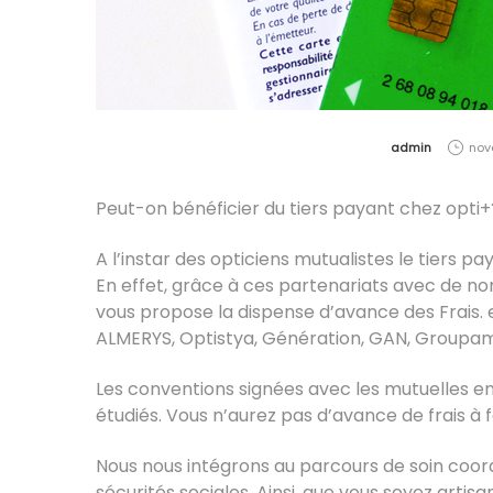
by
admin
nov
Peut-on bénéficier du tiers payant chez opti+
A l’instar des opticiens mutualistes le tiers pa
En effet, grâce à ces partenariats avec de 
vous propose la dispense d’avance des Frais.
ALMERYS, Optistya, Génération, GAN, Groupama,
Les conventions signées avec les mutuelles enc
étudiés. Vous n’aurez pas d’avance de frais à
Nous nous intégrons au parcours de soin coo
sécurités sociales. Ainsi, que vous soyez artis