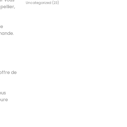
Uncategorized
(23)
ellier,
de
mande.
offre de
e
ous
eure